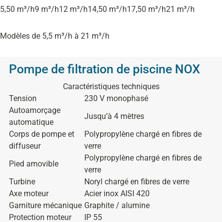
5,50 m³/h
9 m³/h
12 m³/h
14,50 m³/h
17,50 m³/h
21 m³/h
Modèles de 5,5 m³/h à 21 m³/h
Pompe de filtration de piscine NOX
Caractéristiques techniques
Tension
230 V monophasé
Autoamorçage
Jusqu’à 4 mètres
automatique
Corps de pompe et
Polypropylène chargé en fibres de
diffuseur
verre
Polypropylène chargé en fibres de
Pied amovible
verre
Turbine
Noryl chargé en fibres de verre
Axe moteur
Acier inox AISI 420
Garniture mécanique
Graphite / alumine
Protection moteur
IP 55