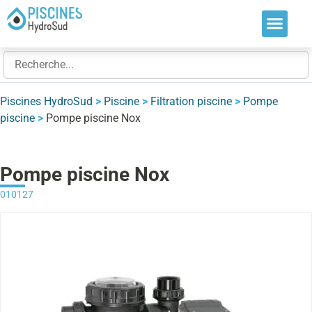
Nos soluti
Nos réalis
Nos expert
Piscines HydroSud
>
Piscine
>
Filtration piscine
>
Pompe
piscine
>
Pompe piscine Nox
Pompe piscine Nox
010127