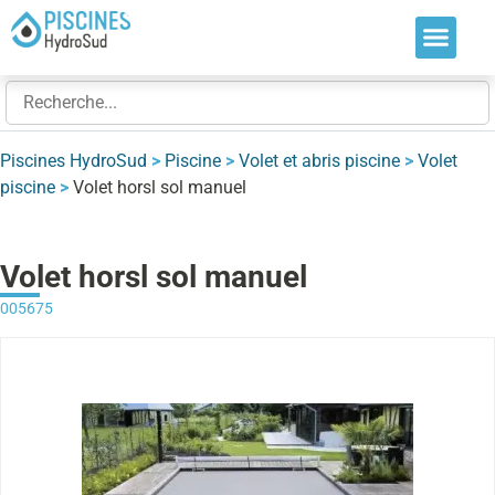
Nos soluti
Nos réalis
Nos expert
Piscines HydroSud
>
Piscine
>
Volet et abris piscine
>
Volet
piscine
>
Volet horsl sol manuel
Volet horsl sol manuel
005675