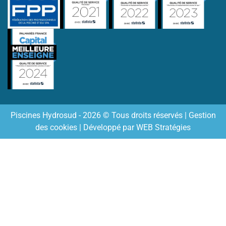
Piscines Hydrosud - 2026 © Tous droits réservés |
Gestion
des cookies
| Développé par
WEB Stratégies